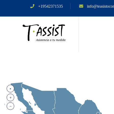
+19542371535
info@teasistoco
•
+
−